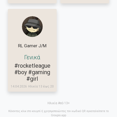
RL Gamer J/M
Γενικά
#rocketleague
#boy
#gaming
#girl
14.04.2026
Ηλικία 13 έως 20
Ηλικία Από 13+
Κάνοντας κλικ στο κουμπί ή χρησιμοποιώντας τον κωδικό QR εγκαταλείπετε το
Groupio.app