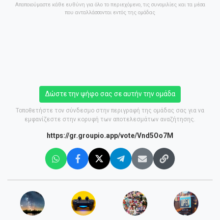
Αποποιούμαστε κάθε ευθύνη για όλο το περιεχόμενο, τις συνομιλίες και τα μέσα
που ανταλλάσσονται εντός της ομάδας
Δώστε την ψήφο σας σε αυτήν την ομάδα
Τοποθετήστε τον σύνδεσμο στην περιγραφή της ομάδας σας για να
εμφανίζεστε στην κορυφή των αποτελεσμάτων αναζήτησης.
https://gr.groupio.app/vote/Vnd5Oo7M