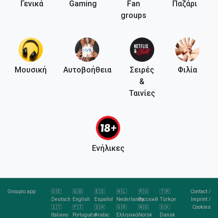
Γενικά
Gaming
Fan
Παζάρι
groups
Μουσική
Αυτοβοήθεια
Σειρές
Φιλία
&
Ταινίες
Ενήλικες
Groupio.app
🇩🇪
🇬🇧
🇪🇸
🇳🇱
🇷🇺
🇹🇷
Contact
/
Deutsch
English
Español
Nederlands
Русский
Türkçe
Imprint
/
🇮🇹
🇵🇹
🇸🇦
🇬🇷
🇳🇴
🇩🇰
Cookies
Italiano
Português
Arabic
Ελληνικά
Norsk
Dansk