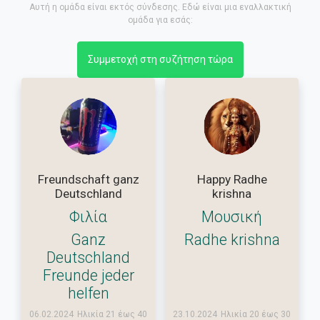
Αυτή η ομάδα είναι εκτός σύνδεσης. Εδώ είναι μια εναλλακτική
ομάδα για εσάς:
Συμμετοχή στη συζήτηση τώρα
Freundschaft ganz
Happy Radhe
Deutschland
krishna
Φιλία
Μουσική
Ganz
Radhe krishna
Deutschland
Freunde jeder
helfen
06.02.2024
Ηλικία 21 έως 40
23.10.2024
Ηλικία 20 έως 30