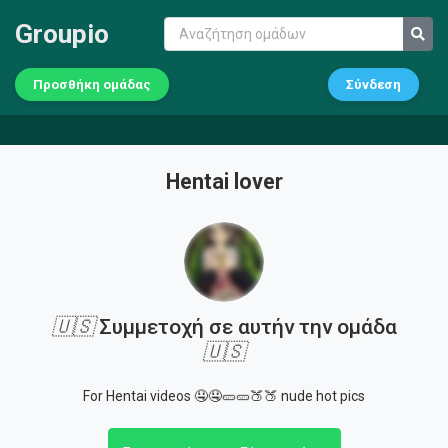
Groupio
Προσθήκη ομάδας
Σύνδεση
Hentai lover
🇺🇸
Συμμετοχή σε αυτήν την ομάδα
🇺🇸
For Hentai videos 🤤🤤🥒🥒🍑🍑 nude hot pics