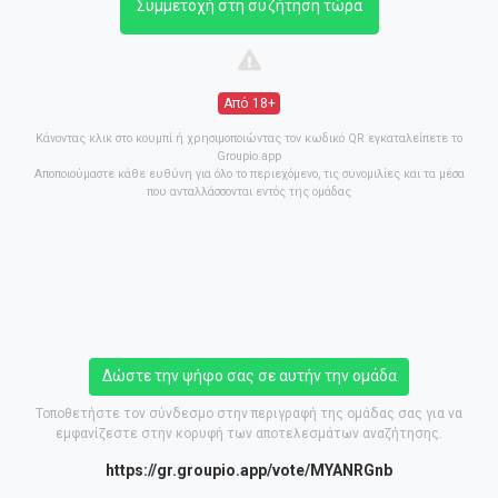
Συμμετοχή στη συζήτηση τώρα
Από 18+
Κάνοντας κλικ στο κουμπί ή χρησιμοποιώντας τον κωδικό QR εγκαταλείπετε το
Groupio.app
Αποποιούμαστε κάθε ευθύνη για όλο το περιεχόμενο, τις συνομιλίες και τα μέσα
που ανταλλάσσονται εντός της ομάδας
Δώστε την ψήφο σας σε αυτήν την ομάδα
Τοποθετήστε τον σύνδεσμο στην περιγραφή της ομάδας σας για να
εμφανίζεστε στην κορυφή των αποτελεσμάτων αναζήτησης.
https://gr.groupio.app/vote/MYANRGnb