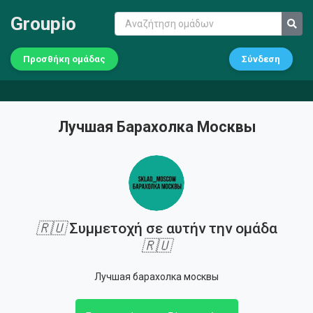
Groupio
Προσθήκη ομάδας
Σύνδεση
Лучшая Барахолка Москвы
🇷🇺
Συμμετοχή σε αυτήν την ομάδα
🇷🇺
Лучшая барахолка москвы