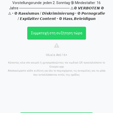
Vorstellungsrunde: jeden 2. Sonntag 🔞 Mindestalter: 16
Jahre ──────────────────── ⚠️🚫 𝙑𝙀𝙍𝘽𝙊𝙏𝙀𝙉 🚫
⚠️ • 🚫 𝙍𝙖𝙨𝙨𝙞𝙨𝙢𝙪𝙨 / 𝘿𝙞𝙨𝙠𝙧𝙞𝙢𝙞𝙣𝙞𝙚𝙧𝙪𝙣𝙜 • 🚫 𝙋𝙤𝙧𝙣𝙤𝙜𝙧𝙖𝙛𝙞𝙚
/ 𝙀𝙭𝙥𝙡𝙞𝙯𝙞𝙩𝙚𝙧 𝘾𝙤𝙣𝙩𝙚𝙣𝙩 • 🚫 𝙃𝙖𝙨𝙨, 𝘽𝙚𝙡𝙚𝙞𝙙𝙞𝙜𝙪𝙣
Συμμετοχή στη συζήτηση τώρα
Ηλικία Από 16+
Κάνοντας κλικ στο κουμπί ή χρησιμοποιώντας τον κωδικό QR εγκαταλείπετε το
Groupio.app
Αποποιούμαστε κάθε ευθύνη για όλο το περιεχόμενο, τις συνομιλίες και τα μέσα
που ανταλλάσσονται εντός της ομάδας