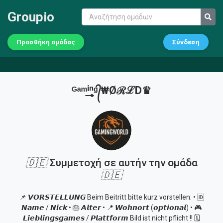
Groupio
Προσθήκη ομάδας
Σύνδεση
ᴳᵃᵐⁱ͢͢͢ⁿᵍ᭄₩ØℛℒD♛
🇩🇪
Συμμετοχή σε αυτήν την ομάδα
🇩🇪
📌 𝙑𝙊𝙍𝙎𝙏𝙀𝙇𝙇𝙐𝙉𝙂 Beim Beitritt bitte kurz vorstellen: • 🆔
𝙉𝙖𝙢𝙚 / 𝙉𝙞𝙘𝙠 • 🎂 𝘼𝙡𝙩𝙚𝙧 • 📍 𝙒𝙤𝙝𝙣𝙤𝙧𝙩 (𝙤𝙥𝙩𝙞𝙤𝙣𝙖𝙡) • 🎮
𝙇𝙞𝙚𝙗𝙡𝙞𝙣𝙜𝙨𝙜𝙖𝙢𝙚𝙨 / 𝙋𝙡𝙖𝙩𝙩𝙛𝙤𝙧𝙢 Bild ist nicht pflicht !! 🗓️