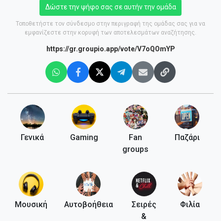
Δώστε την ψήφο σας σε αυτήν την ομάδα
Τοποθετήστε τον σύνδεσμο στην περιγραφή της ομάδας σας για να
εμφανίζεστε στην κορυφή των αποτελεσμάτων αναζήτησης.
https://gr.groupio.app/vote/V7oQOmYP
Γενικά
Gaming
Fan
Παζάρι
groups
Μουσική
Αυτοβοήθεια
Σειρές
Φιλία
&