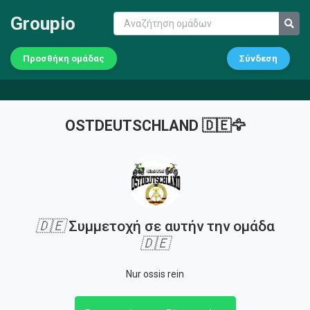
Groupio
Προσθήκη ομάδας
Σύνδεση
OSTDEUTSCHLAND 🇩🇪🦅
🇩🇪
Συμμετοχή σε αυτήν την ομάδα
🇩🇪
Nur ossis rein