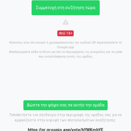
Συμμετοχή στη συζήτηση τώρα
Από 18+
Κάνοντας κλικ στο κουμπί ή χρησιμοποιώντας τον κωδικό QR εγκαταλείπετε το
Groupio.app
Αποποιούμαστε κάθε ευθύνη για όλο το περιεχόμενο, τις συνομιλίες και τα μέσα
που ανταλλάσσονται εντός της ομάδας
Δώστε την ψήφο σας σε αυτήν την ομάδα
Τοποθετήστε τον σύνδεσμο στην περιγραφή της ομάδας σας για να
εμφανίζεστε στην κορυφή των αποτελεσμάτων αναζήτησης.
https://gr.groupio.app/vote/bYWKmbYE