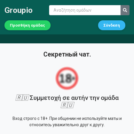
Groupio
Προσθήκη ομάδας
Σύνδεση
Секретный чат.
🇷🇺
Συμμετοχή σε αυτήν την ομάδα
🇷🇺
Вход строго с 18+. При общении не используйте маты и
относитесь уважительно друг к другу.