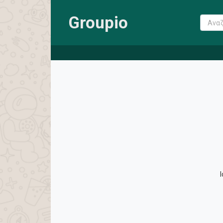
Groupio
I