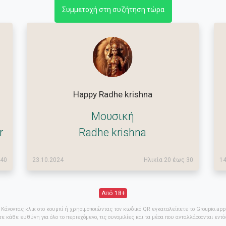
Συμμετοχή στη συζήτηση τώρα
Happy Radhe krishna
Μουσική
r
Radhe krishna
 40
23.10.2024
Ηλικία 20 έως 30
14
Από 18+
Κάνοντας κλικ στο κουμπί ή χρησιμοποιώντας τον κωδικό QR εγκαταλείπετε το Groupio.app
ε κάθε ευθύνη για όλο το περιεχόμενο, τις συνομιλίες και τα μέσα που ανταλλάσσονται εντ