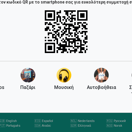
ον κωδικό QR με το smartphone σας για ευκολότερη συμμετοχή 
ps
Παζάρι
Μουσική
Αυτοβοήθεια
Σ
🇬🇧 English
🇪🇸 Español
🇳🇱 Nederlands
🇷🇺 Русский
🇵🇹 Português
🇸🇦 Arabic
🇬🇷 Ελληνικά
🇳🇴 Norsk