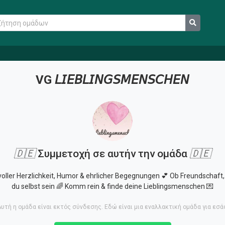
VG 𝘓𝘐𝘌𝘉𝘓𝘐𝘕𝘎𝘚𝘔𝘌𝘕𝘚𝘊𝘏𝘌𝘕
🇩🇪
Συμμετοχή σε αυτήν την ομάδα
🇩🇪
oller Herzlichkeit, Humor & ehrlicher Begegnungen 💕 Ob Freundschaft, F
du selbst sein 🌈 Komm rein & finde deine Lieblingsmenschen 💌
υτή η ομάδα είναι εκτός σύνδεσης. Εδώ είναι μια εναλλακτική ομάδα για εσά