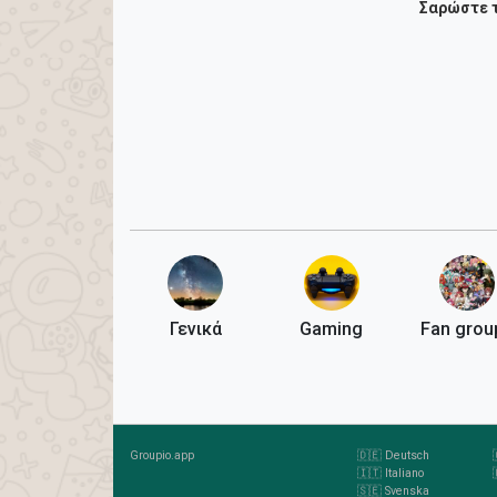
Σαρώστε τ
Γενικά
Gaming
Fan grou
Groupio.app
🇩🇪 Deutsch
🇮🇹 Italiano
🇸🇪 Svenska