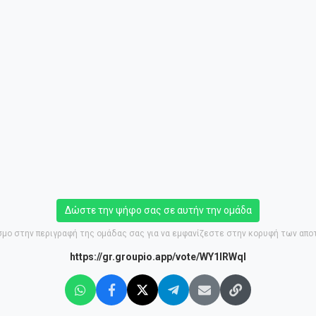
Δώστε την ψήφο σας σε αυτήν την ομάδα
μο στην περιγραφή της ομάδας σας για να εμφανίζεστε στην κορυφή των απ
https://gr.groupio.app/vote/WY1lRWql