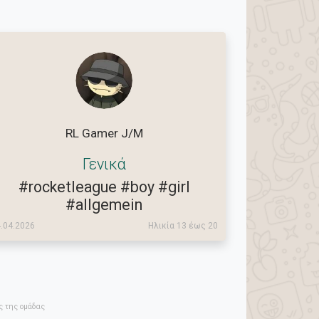
RL Gamer J/M
Γενικά
#rocketleague
#boy
#girl
#allgemein
.04.2026
Ηλικία 13 έως 20
ός της ομάδας