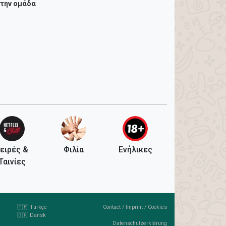
στην ομάδα
ειρές &
Φιλία
Ενήλικες
Ταινίες
🇹🇷 Türkçe
Contact
/
Imprint
/
Cookies
🇩🇰 Dansk
Datenschutzerklärung