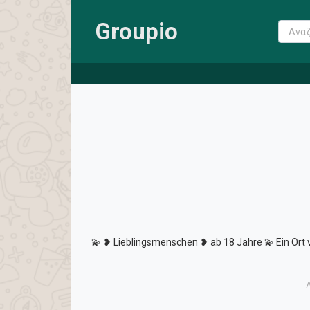
Groupio
💫 ❥ Lieblingsmenschen ❥ ab 18 Jahre 💫 Ein Ort v
Α