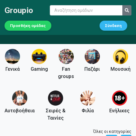
Groupio
Προσθήκη ομάδας
Σύνδεση
Γενικά
Gaming
Fan
Παζάρι
Μουσική
groups
Αυτοβοήθεια
Σειρές &
Φιλία
Ενήλικες
Ταινίες
Όλες οι κατηγορίες