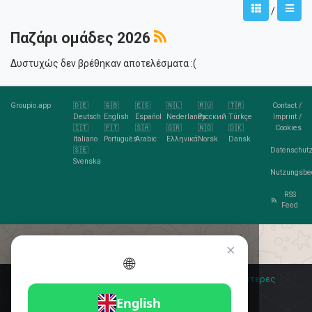
/
Παζάρι ομάδες 2026
Δυστυχώς δεν βρέθηκαν αποτελέσματα :(
Groupio.app
🇩🇪
🇬🇧
🇪🇸
🇳🇱
🇷🇺
🇹🇷
Contact
/
Deutsch
English
Español
Nederlands
Русский
Türkçe
Imprint
/
🇮🇹
🇵🇹
🇸🇦
🇬🇷
🇳🇴
🇩🇰
Cookies
Italiano
Português
Arabic
Ελληνικά
Norsk
Dansk
🇸🇪
Datenschutz
Svenska
Nutzungsbe
RSS
Feed
×
🌐
Σας αρέσουν τα cookies;
🍪 Αποδέχομαι
Περισσότερες
πληροφορίες
Αποδέχομαι
English