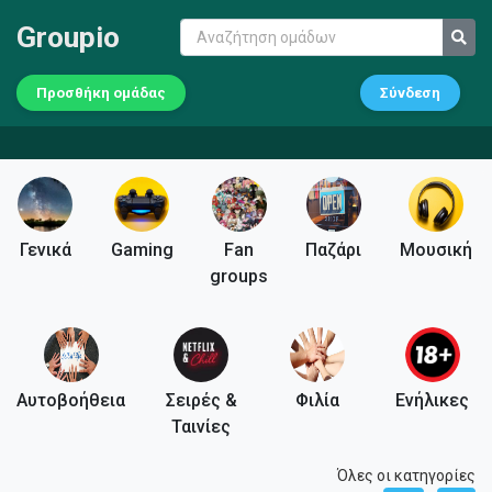
Groupio
Προσθήκη ομάδας
Σύνδεση
Γενικά
Gaming
Fan
Παζάρι
Μουσική
groups
Αυτοβοήθεια
Σειρές &
Φιλία
Ενήλικες
Ταινίες
Όλες οι κατηγορίες