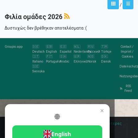
/
Φιλία ομάδες 2026
Δυστυχώς δεν βρέθηκαν αποτελέσματα :(
Groupio.app
🇩🇪
🇬🇧
🇪🇸
🇳🇱
🇷🇺
🇹🇷
Contact
/
Deutsch
English
Español
Nederlands
Русский
Türkçe
Imprint
/
🇮🇹
🇵🇹
🇸🇦
🇬🇷
🇳🇴
🇩🇰
Cookies
Italiano
Português
Arabic
Ελληνικά
Norsk
Dansk
🇸🇪
Datenschutz
Svenska
Nutzungsbe
RSS
Feed
×
🌐
Σας αρέσουν τα cookies;
🍪 Αποδέχομαι
Περισσότερες
πληροφορίες
Αποδέχομαι
English