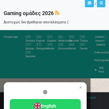
/
Gaming ομάδες 2026
Δυστυχώς δεν βρέθηκαν αποτελέσματα :(
Groupio.app
🇩🇪
🇬🇧
🇪🇸
🇳🇱
🇷🇺
🇹🇷
Contact
/
Deutsch
English
Español
Nederlands
Русский
Türkçe
Imprint
/
🇮🇹
🇵🇹
🇸🇦
🇬🇷
🇳🇴
🇩🇰
Cookies
Italiano
Português
Arabic
Ελληνικά
Norsk
Dansk
🇸🇪
Datenschutz
Svenska
Nutzungsbe
RSS
Feed
×
🌐
Σας αρέσουν τα cookies;
🍪 Αποδέχομαι
Περισσότερες
πληροφορίες
Αποδέχομαι
English