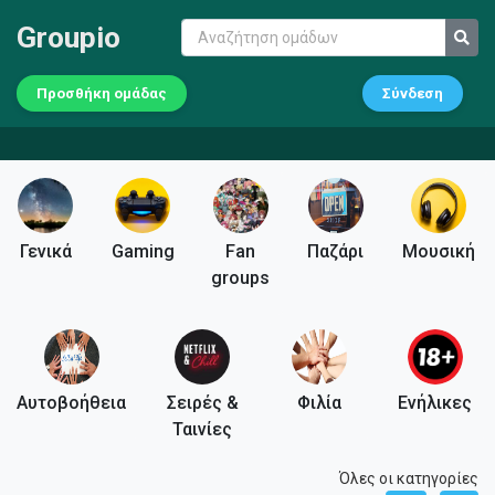
Groupio
Προσθήκη ομάδας
Σύνδεση
Γενικά
Gaming
Fan
Παζάρι
Μουσική
groups
Αυτοβοήθεια
Σειρές &
Φιλία
Ενήλικες
Ταινίες
Όλες οι κατηγορίες