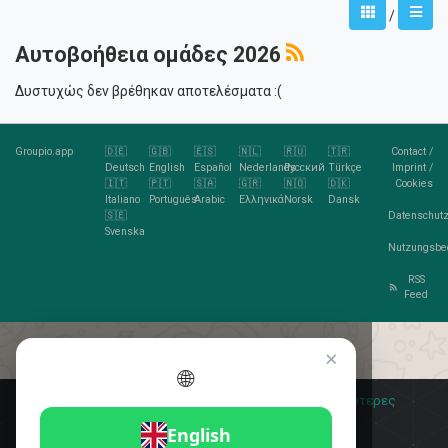
/
Αυτοβοήθεια ομάδες 2026
Δυστυχώς δεν βρέθηκαν αποτελέσματα :(
Groupio.app
🇩🇪
🇬🇧
🇪🇸
🇳🇱
🇷🇺
🇹🇷
Contact
/
Deutsch
English
Español
Nederlands
Русский
Türkçe
Imprint
/
🇮🇹
🇵🇹
🇸🇦
🇬🇷
🇳🇴
🇩🇰
Cookies
Italiano
Português
Arabic
Ελληνικά
Norsk
Dansk
🇸🇪
Datenschutz
Svenska
Nutzungsbe
RSS
Feed
×
🌐
Σας αρέσουν τα cookies;
🍪 Αποδέχομαι
Περισσότερες
πληροφορίες
Αποδέχομαι
English