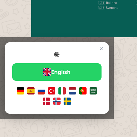
🇮🇹 Italiano
🇸🇪 Svenska
×
🌐
English