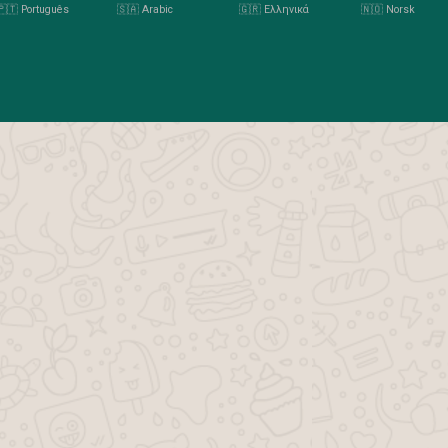
🇵🇹 Português
🇸🇦 Arabic
🇬🇷 Ελληνικά
🇳🇴 Norsk