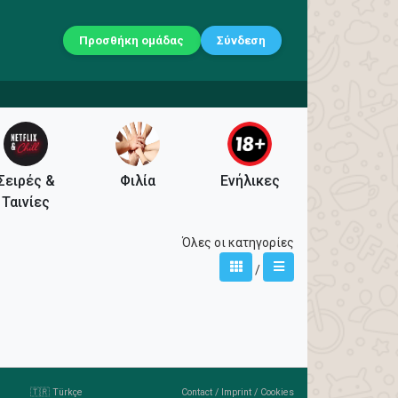
Προσθήκη ομάδας
Σύνδεση
Σειρές &
Φιλία
Ενήλικες
Ταινίες
Όλες οι κατηγορίες
/
🇹🇷 Türkçe
Contact
/
Imprint
/
Cookies