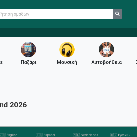
ps
Παζάρι
Μουσική
Αυτοβοήθεια
and 2026
🇬🇧 English
🇪🇸 Español
🇳🇱 Nederlands
🇷🇺 Русский