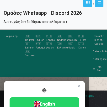
/
Ομάδες Whatsapp - Discord 2026
Δυστυχώς δεν βρέθηκαν αποτελέσματα :(
Groupio.app
🇩🇪
🇬🇧
🇪🇸
🇳🇱
🇷🇺
🇹🇷
Contact
/
Deutsch
English
Español
Nederlands
Русский
Türkçe
Imprint
/
🇮🇹
🇵🇹
🇸🇦
🇬🇷
🇳🇴
🇩🇰
Cookies
Italiano
Português
Arabic
Ελληνικά
Norsk
Dansk
🇸🇪
Datenschutz
Svenska
Nutzungsbe
RSS
Feed
×
🌐
Σας αρέσουν τα cookies;
🍪 Αποδέχομαι
Περισσότερες
πληροφορίες
Αποδέχομαι
English