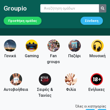
Groupio
Προσθήκη ομάδας
Σύνδεση
Γενικά
Gaming
Fan
Παζάρι
Μουσική
groups
Αυτοβοήθεια
Σειρές &
Φιλία
Ενήλικες
Ταινίες
Όλες οι κατηγορίες