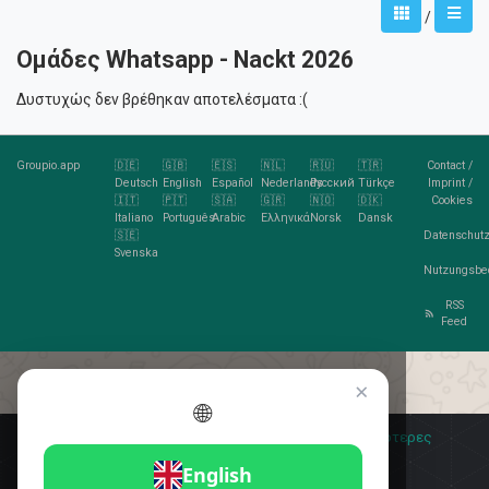
/
Ομάδες Whatsapp - Nackt 2026
Δυστυχώς δεν βρέθηκαν αποτελέσματα :(
Groupio.app
🇩🇪
🇬🇧
🇪🇸
🇳🇱
🇷🇺
🇹🇷
Contact
/
Deutsch
English
Español
Nederlands
Русский
Türkçe
Imprint
/
🇮🇹
🇵🇹
🇸🇦
🇬🇷
🇳🇴
🇩🇰
Cookies
Italiano
Português
Arabic
Ελληνικά
Norsk
Dansk
🇸🇪
Datenschutz
Svenska
Nutzungsbe
RSS
Feed
×
🌐
Σας αρέσουν τα cookies;
🍪 Αποδέχομαι
Περισσότερες
πληροφορίες
Αποδέχομαι
English