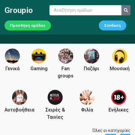
Groupio
Προσθήκη ομάδας
Σύνδεση
Γενικά
Gaming
Fan
Παζάρι
Μουσική
groups
Αυτοβοήθεια
Σειρές &
Φιλία
Ενήλικες
Ταινίες
Όλες οι κατηγορίες