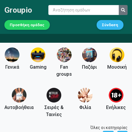
Groupio
Προσθήκη ομάδας
Σύνδεση
Γενικά
Gaming
Fan
Παζάρι
Μουσική
groups
Αυτοβοήθεια
Σειρές &
Φιλία
Ενήλικες
Ταινίες
Όλες οι κατηγορίες