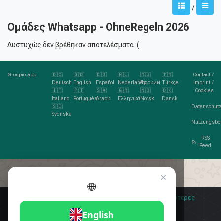
/
Ομάδες Whatsapp - OhneRegeln 2026
Δυστυχώς δεν βρέθηκαν αποτελέσματα :(
Groupio.app
🇩🇪
🇬🇧
🇪🇸
🇳🇱
🇷🇺
🇹🇷
Contact
/
Deutsch
English
Español
Nederlands
Русский
Türkçe
Imprint
/
🇮🇹
🇵🇹
🇸🇦
🇬🇷
🇳🇴
🇩🇰
Cookies
Italiano
Português
Arabic
Ελληνικά
Norsk
Dansk
🇸🇪
Datenschutz
Svenska
Nutzungsbe
RSS
Feed
×
🌐
Σας αρέσουν τα cookies;
🍪 Αποδέχομαι
Περισσότερες
πληροφορίες
Αποδέχομαι
English