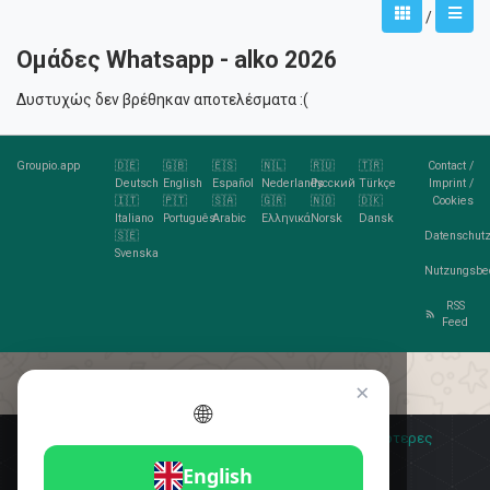
/
Ομάδες Whatsapp - alko 2026
Δυστυχώς δεν βρέθηκαν αποτελέσματα :(
Groupio.app
🇩🇪
🇬🇧
🇪🇸
🇳🇱
🇷🇺
🇹🇷
Contact
/
Deutsch
English
Español
Nederlands
Русский
Türkçe
Imprint
/
🇮🇹
🇵🇹
🇸🇦
🇬🇷
🇳🇴
🇩🇰
Cookies
Italiano
Português
Arabic
Ελληνικά
Norsk
Dansk
🇸🇪
Datenschutz
Svenska
Nutzungsbe
RSS
Feed
×
🌐
Σας αρέσουν τα cookies;
🍪 Αποδέχομαι
Περισσότερες
πληροφορίες
Αποδέχομαι
English