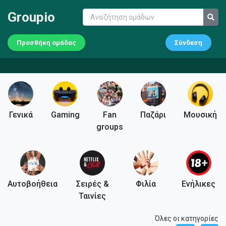
Groupio
Προσθήκη ομάδας
Σύνδεση
Γενικά
Gaming
Fan
Παζάρι
Μουσική
groups
Αυτοβοήθεια
Σειρές &
Φιλία
Ενήλικες
Ταινίες
Όλες οι κατηγορίες