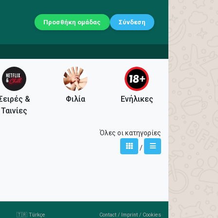
Προσθήκη ομάδας
Σύνδεση
Σειρές &
Φιλία
Ενήλικες
Ταινίες
Όλες οι κατηγορίες
/
🇹🇷 Türkçe
Contact
/
Imprint
/
Cookies