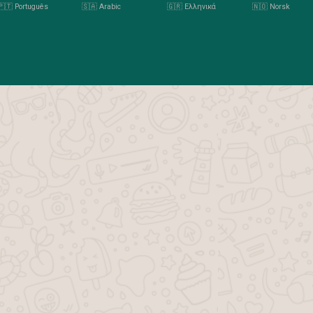
🇵🇹 Português
🇸🇦 Arabic
🇬🇷 Ελληνικά
🇳🇴 Norsk