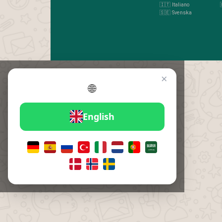
🇮🇹 Italiano
🇸🇪 Svenska
×
🌐
English