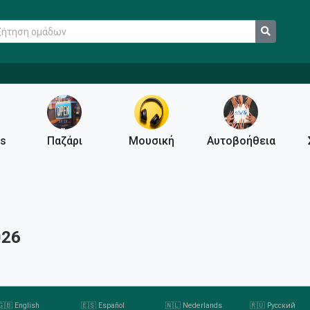
ps
Παζάρι
Μουσική
Αυτοβοήθεια
026
🇬🇧 English
🇪🇸 Español
🇳🇱 Nederlands
🇷🇺 Русский