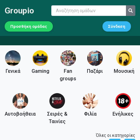
Groupio
Προσθήκη ομάδας
Σύνδεση
Γενικά
Gaming
Fan
Παζάρι
Μουσική
groups
Αυτοβοήθεια
Σειρές &
Φιλία
Ενήλικες
Ταινίες
Όλες οι κατηγορίες