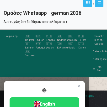
/
Ομάδες Whatsapp - german 2026
Δυστυχώς δεν βρέθηκαν αποτελέσματα :(
Groupio.app
🇩🇪
🇬🇧
🇪🇸
🇳🇱
🇷🇺
🇹🇷
Contact
/
Deutsch
English
Español
Nederlands
Русский
Türkçe
Imprint
/
🇮🇹
🇵🇹
🇸🇦
🇬🇷
🇳🇴
🇩🇰
Cookies
Italiano
Português
Arabic
Ελληνικά
Norsk
Dansk
🇸🇪
Datenschutz
Svenska
Nutzungsbe
RSS
Feed
×
🌐
Σας αρέσουν τα cookies;
🍪 Αποδέχομαι
Περισσότερες
πληροφορίες
Αποδέχομαι
English