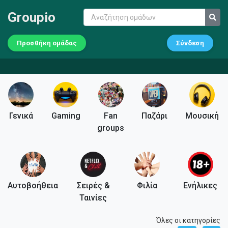
Groupio
Προσθήκη ομάδας
Σύνδεση
Γενικά
Gaming
Fan
Παζάρι
Μουσική
groups
Αυτοβοήθεια
Σειρές &
Φιλία
Ενήλικες
Ταινίες
Όλες οι κατηγορίες