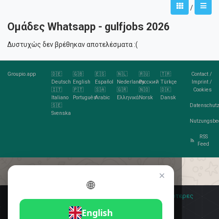
/
Ομάδες Whatsapp - gulfjobs 2026
Δυστυχώς δεν βρέθηκαν αποτελέσματα :(
Groupio.app
🇩🇪
🇬🇧
🇪🇸
🇳🇱
🇷🇺
🇹🇷
Contact
/
Deutsch
English
Español
Nederlands
Русский
Türkçe
Imprint
/
🇮🇹
🇵🇹
🇸🇦
🇬🇷
🇳🇴
🇩🇰
Cookies
Italiano
Português
Arabic
Ελληνικά
Norsk
Dansk
🇸🇪
Datenschutz
Svenska
Nutzungsbe
RSS
Feed
×
🌐
Σας αρέσουν τα cookies;
🍪 Αποδέχομαι
Περισσότερες
πληροφορίες
Αποδέχομαι
English