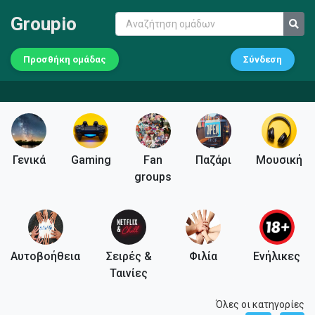
Groupio
Προσθήκη ομάδας
Σύνδεση
Γενικά
Gaming
Fan
Παζάρι
Μουσική
groups
Αυτοβοήθεια
Σειρές &
Φιλία
Ενήλικες
Ταινίες
Όλες οι κατηγορίες