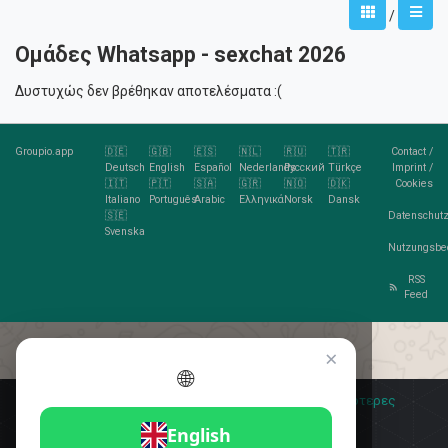
/
Ομάδες Whatsapp - sexchat 2026
Δυστυχώς δεν βρέθηκαν αποτελέσματα :(
Groupio.app
🇩🇪
🇬🇧
🇪🇸
🇳🇱
🇷🇺
🇹🇷
Contact
/
Deutsch
English
Español
Nederlands
Русский
Türkçe
Imprint
/
🇮🇹
🇵🇹
🇸🇦
🇬🇷
🇳🇴
🇩🇰
Cookies
Italiano
Português
Arabic
Ελληνικά
Norsk
Dansk
🇸🇪
Datenschutz
Svenska
Nutzungsbe
RSS
Feed
×
🌐
Σας αρέσουν τα cookies;
🍪 Αποδέχομαι
Περισσότερες
πληροφορίες
Αποδέχομαι
English