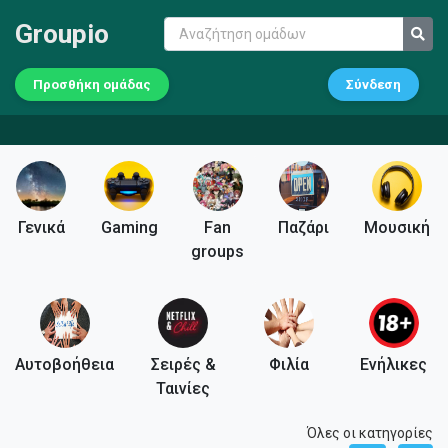
Groupio
Προσθήκη ομάδας
Σύνδεση
Γενικά
Gaming
Fan
Παζάρι
Μουσική
groups
Αυτοβοήθεια
Σειρές &
Φιλία
Ενήλικες
Ταινίες
Όλες οι κατηγορίες