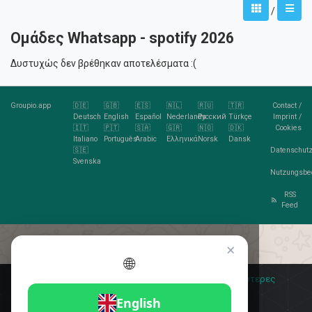
/
Ομάδες Whatsapp - spotify 2026
Δυστυχώς δεν βρέθηκαν αποτελέσματα :(
Groupio.app
🇩🇪
🇬🇧
🇪🇸
🇳🇱
🇷🇺
🇹🇷
Contact
/
Deutsch
English
Español
Nederlands
Русский
Türkçe
Imprint
/
🇮🇹
🇵🇹
🇸🇦
🇬🇷
🇳🇴
🇩🇰
Cookies
Italiano
Português
Arabic
Ελληνικά
Norsk
Dansk
🇸🇪
Datenschutz
Svenska
Nutzungsbe
RSS
Feed
×
🌐
Σας αρέσουν τα cookies;
🍪 Αποδέχομαι
Περισσότερες
πληροφορίες
Αποδέχομαι
English